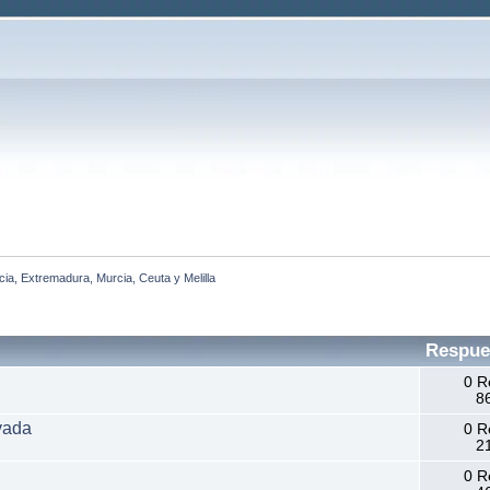
cia, Extremadura, Murcia, Ceuta y Melilla
Respue
0 R
86
vada
0 R
21
0 R