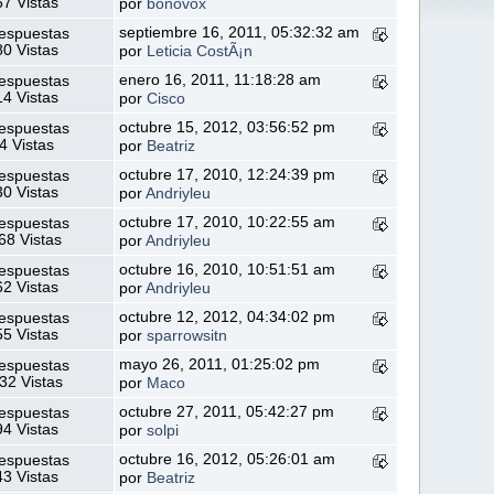
7 Vistas
por
bonovox
septiembre 16, 2011, 05:32:32 am
espuestas
0 Vistas
por
Leticia CostÃ¡n
enero 16, 2011, 11:18:28 am
espuestas
4 Vistas
por
Cisco
octubre 15, 2012, 03:56:52 pm
espuestas
4 Vistas
por
Beatriz
octubre 17, 2010, 12:24:39 pm
espuestas
0 Vistas
por
Andriyleu
octubre 17, 2010, 10:22:55 am
espuestas
68 Vistas
por
Andriyleu
octubre 16, 2010, 10:51:51 am
espuestas
2 Vistas
por
Andriyleu
octubre 12, 2012, 04:34:02 pm
espuestas
5 Vistas
por
sparrowsitn
mayo 26, 2011, 01:25:02 pm
espuestas
32 Vistas
por
Maco
octubre 27, 2011, 05:42:27 pm
espuestas
4 Vistas
por
solpi
octubre 16, 2012, 05:26:01 am
espuestas
3 Vistas
por
Beatriz