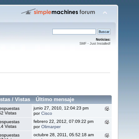
Noticias:
SMF - Just Installed!
stas /
Vistas
Último mensaje
junio 27, 2010, 12:04:23 pm
espuestas
2 Vistas
por
Cisco
febrero 22, 2012, 07:09:22 pm
espuestas
4 Vistas
por
Olimarper
octubre 28, 2011, 05:52:18 am
espuestas