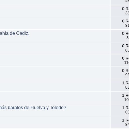
46
0 R
38
0 R
91
bahía de Cádiz.
0 R
3
0 R
83
0 R
11
0 R
96
1 R
85
1 R
10
 más baratos de Huelva y Toledo?
1 R
69
1 R
94