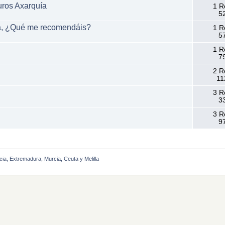
uros Axarquía
1 R
52
a, ¿Qué me recomendáis?
1 R
57
1 R
79
2 R
11
3 R
33
3 R
97
cia, Extremadura, Murcia, Ceuta y Melilla