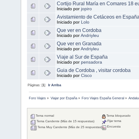
Cortijo Rural María en Comares 18 e
Iniciado por
jopiro
Avistamiento de Cetáceos en Españ
Iniciado por
Lolo
Que ver en Cordoba
Iniciado por
Andriyleu
Que ver en Granada
Iniciado por
Andriyleu
Viaje al Sur de España
Iniciado por
pensadora
Guia de Cordoba , visitar cordoba
Iniciado por
Cisco
Páginas: [
1
]
Ir Arriba
Foro Viajes
»
Viajar por España
»
Foro Viajes España General
»
Andalu
Tema normal
Tema bloqueado
Fijar tema
Tema Candente (Más de 15 respuestas)
Encuesta
Tema Muy Candente (Más de 25 respuestas)