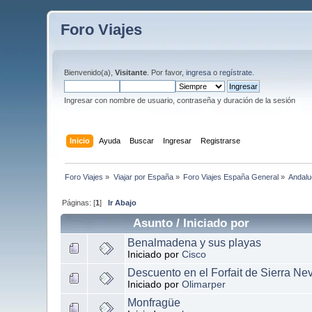
Foro Viajes
Bienvenido(a),
Visitante
. Por favor,
ingresa
o
regístrate
.
Ingresar con nombre de usuario, contraseña y duración de la sesión
Inicio
Ayuda
Buscar
Ingresar
Registrarse
Foro Viajes
»
Viajar por España
»
Foro Viajes España General
»
Andalu
Páginas: [
1
]
Ir Abajo
Asunto
/
Iniciado por
Benalmadena y sus playas
Iniciado por
Cisco
Descuento en el Forfait de Sierra Ne
Iniciado por
Olimarper
Monfragüe