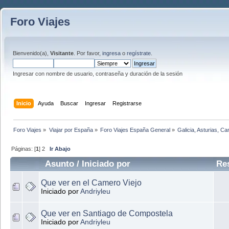
Foro Viajes
Bienvenido(a),
Visitante
. Por favor,
ingresa
o
regístrate
.
Ingresar con nombre de usuario, contraseña y duración de la sesión
Inicio
Ayuda
Buscar
Ingresar
Registrarse
Foro Viajes
»
Viajar por España
»
Foro Viajes España General
»
Galicia, Asturias, C
Páginas: [
1
] 2
Ir Abajo
Asunto
/ Iniciado por
Re
Que ver en el Camero Viejo
Iniciado por
Andriyleu
Que ver en Santiago de Compostela
Iniciado por
Andriyleu