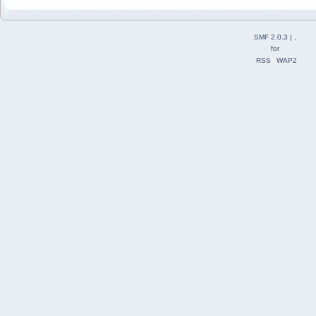
SMF 2.0.3
| ,
for
RSS
WAP2