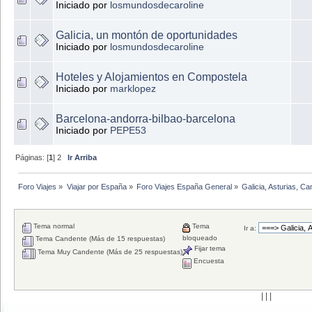
Iniciado por
losmundosdecaroline
Galicia, un montón de oportunidades
Iniciado por
losmundosdecaroline
Hoteles y Alojamientos en Compostela
Iniciado por
marklopez
Barcelona-andorra-bilbao-barcelona
Iniciado por
PEPE53
Páginas: [
1
] 2
Ir Arriba
Foro Viajes
»
Viajar por España
»
Foro Viajes España General
»
Galicia, Asturias, C
Tema normal
Tema
Ir a:
bloqueado
Tema Candente (Más de 15 respuestas)
Fijar tema
Tema Muy Candente (Más de 25 respuestas)
Encuesta
| | |