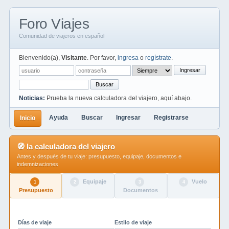
Foro Viajes
Comunidad de viajeros en español
Bienvenido(a),
Visitante
. Por favor,
ingresa
o
regístrate
.
Ingresar
Buscar
Noticias:
Prueba la nueva calculadora del viajero, aquí abajo.
Ayuda
Buscar
Ingresar
Registrarse
Inicio
🧭 la calculadora del viajero
Antes y después de tu viaje: presupuesto, equipaje, documentos e
indemnizaciones
Equipaje
Vuelo
1
2
3
4
Presupuesto
Documentos
Días de viaje
Estilo de viaje