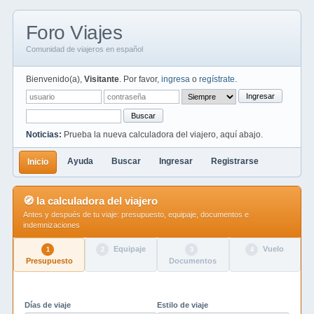
Foro Viajes
Comunidad de viajeros en español
Bienvenido(a),
Visitante
. Por favor,
ingresa
o
regístrate
.
Ingresar
Buscar
Noticias:
Prueba la nueva calculadora del viajero, aquí abajo.
Ayuda
Buscar
Ingresar
Registrarse
Inicio
🧭 la calculadora del viajero
Antes y después de tu viaje: presupuesto, equipaje, documentos e
indemnizaciones
Equipaje
Vuelo
1
2
3
4
Presupuesto
Documentos
Días de viaje
Estilo de viaje