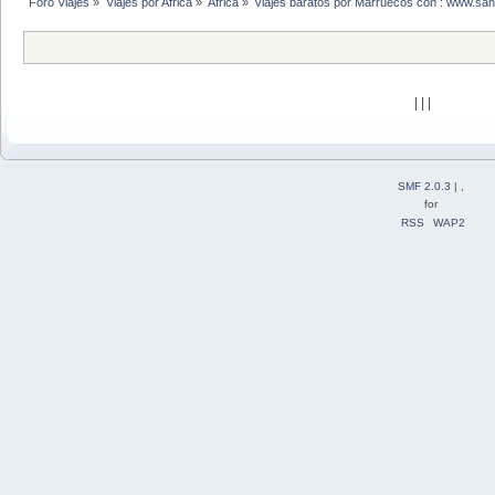
Foro Viajes
»
Viajes por Africa
»
Africa
»
Viajes baratos por Marruecos con : www.sa
| | |
SMF 2.0.3
| ,
for
RSS
WAP2