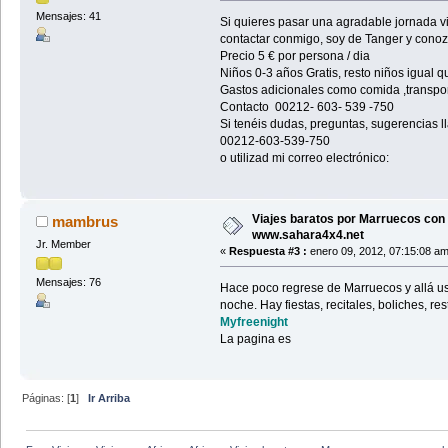
Mensajes: 41
Si quieres pasar una agradable jornada v
contactar conmigo, soy de Tanger y conoz
Precio 5 € por persona / dia
Niños 0-3 años Gratis, resto niños igual q
Gastos adicionales como comida ,transport
Contacto 00212- 603- 539 -750
Si tenéis dudas, preguntas, sugerencias 
00212-603-539-750
o utilizad mi correo electrónico:
Viajes baratos por Marruecos con 
mambrus
www.sahara4x4.net
Jr. Member
«
Respuesta #3 :
enero 09, 2012, 07:15:08 am
Mensajes: 76
Hace poco regrese de Marruecos y allá us
noche. Hay fiestas, recitales, boliches, re
Myfreenight
La pagina es
Páginas: [
1
]
Ir Arriba