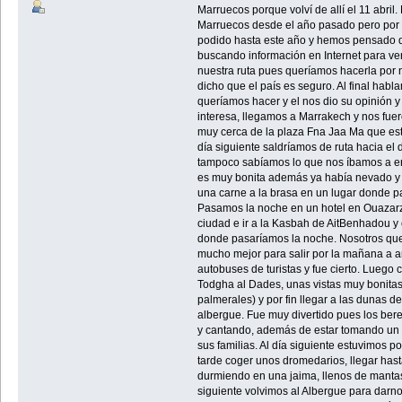
Marruecos porque volví de allí el 11 abri
Marruecos desde el año pasado pero por
podido hasta este año y hemos pensado 
buscando información en Internet para ver
nuestra ruta pues queríamos hacerla por
dicho que el país es seguro. Al final hab
queríamos hacer y el nos dio su opinión y 
interesa, llegamos a Marrakech y nos fue
muy cerca de la plaza Fna Jaa Ma que esta
día siguiente saldríamos de ruta hacia e
tampoco sabíamos lo que nos íbamos a enc
es muy bonita además ya había nevado y
una carne a la brasa en un lugar donde pa
Pasamos la noche en un hotel en Ouazarzat
ciudad e ir a la Kasbah de AitBenhadou y 
donde pasaríamos la noche. Nosotros que
mucho mejor para salir por la mañana a a
autobuses de turistas y fue cierto. Luego 
Todgha al Dades, unas vistas muy bonitas
palmerales) y por fin llegar a las dunas
albergue. Fue muy divertido pues los ber
y cantando, además de estar tomando un t
sus familias. Al día siguiente estuvimos p
tarde coger unos dromedarios, llegar hasta
durmiendo en una jaima, llenos de mantas 
siguiente volvimos al Albergue para darn