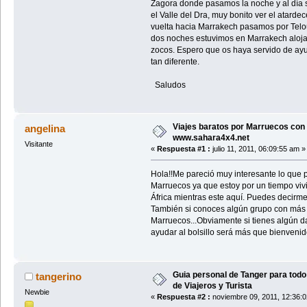
Zagora donde pasamos la noche y al día 
el Valle del Dra, muy bonito ver el atard
vuelta hacia Marrakech pasamos por Telou
dos noches estuvimos en Marrakech alojad
zocos. Espero que os haya servido de ayud
tan diferente.
Saludos
Viajes baratos por Marruecos con 
angelina
www.sahara4x4.net
Visitante
«
Respuesta #1 :
julio 11, 2011, 06:09:55 am »
Hola!!Me pareció muy interesante lo que p
Marruecos ya que estoy por un tiempo vivi
África mientras este aquí. Puedes decirme
También si conoces algún grupo con más 
Marruecos...Obviamente si tienes algún d
ayudar al bolsillo será más que bienvenid
Guia personal de Tanger para todo 
tangerino
de Viajeros y Turista
Newbie
«
Respuesta #2 :
noviembre 09, 2011, 12:36: