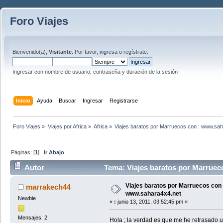
Foro Viajes
Bienvenido(a),
Visitante
. Por favor,
ingresa
o
regístrate
.
Ingresar con nombre de usuario, contraseña y duración de la sesión
Inicio
Ayuda
Buscar
Ingresar
Registrarse
Foro Viajes
»
Viajes por Africa
»
Africa
»
Viajes baratos por Marruecos con : www.sa
Páginas: [
1
]
Ir Abajo
Autor
Tema: Viajes baratos por Marruec
veces)
Viajes baratos por Marruecos con 
marrakech44
www.sahara4x4.net
Newbie
«
:
junio 13, 2011, 03:52:45 pm »
Mensajes: 2
Hola ; la verdad es que me he retrasado 