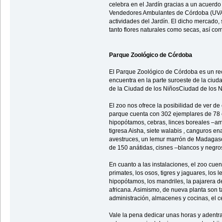
celebra en el Jardín gracias a un acuerd
Vendedores Ambulantes de Córdoba (UV
actividades del Jardín. El dicho mercado,
tanto flores naturales como secas, así c
Parque Zoológico de Córdoba
El Parque Zoológico de Córdoba es un r
encuentra en la parte suroeste de la ciuda
de la Ciudad de los NiñosCiudad de los N
El zoo nos ofrece la posibilidad de ver de
parque cuenta con 302 ejemplares de 78 e
hipopótamos, cebras, linces boreales –amb
tigresa Aisha, siete walabis , canguros e
avestruces, un lemur marrón de Madagasca
de 150 anátidas, cisnes –blancos y negros–
En cuanto a las instalaciones, el zoo cue
primates, los osos, tigres y jaguares, los 
hipopótamos, los mandriles, la pajarera 
africana. Asimismo, de nueva planta son ta
administración, almacenes y cocinas, el ce
Vale la pena dedicar unas horas y adent