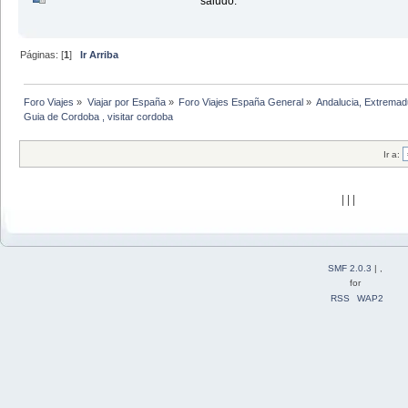
saludo.
Páginas: [
1
]
Ir Arriba
Foro Viajes
»
Viajar por España
»
Foro Viajes España General
»
Andalucia, Extremadu
Guia de Cordoba , visitar cordoba
Ir a:
| | |
SMF 2.0.3
| ,
for
RSS
WAP2