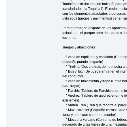
También está dotado con botiquín para pe
transladado a la Taquilla1). El recinto es
con los elementos adaptados a personas 
utilizados (juegos y pavimentos) tienen s
Para aparcar, se dispone de los aparcami
actualidad, el parque abre de martes a 
los lunes.
Juegos y atracciones
* Área de equilibrio y escalada (Columpio
pequeño puente colgante)
* Tirolina (Dos tirolinas de no mucha alt
* Bus y Taxi (Se puede entrar en el interi
del conductor)
* Área de movimiento y trepa (Cesta bal
para trepar)
* Parchís (Tablero de Parchís enorme fo
* Ajedrez (Tablero de ajedrez enorme de
existentes)
* Andén Tren (Tren que recorre el parque
* Maxi-carrusel (Pequeño carrusel que s
fuera y en el que se puede montar)
* Mezquita vulcano (Conjunto de toboga
decorado de unas torres de una mezquita