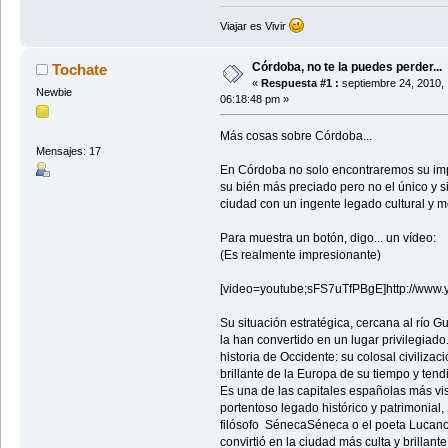
Viajar es Vivir
Córdoba, no te la puedes perder...
Tochate
«
Respuesta #1 :
septiembre 24, 2010,
Newbie
06:18:48 pm »
Más cosas sobre Córdoba...
Mensajes: 17
En Córdoba no solo encontraremos su impr
su bién más preciado pero no el único y si
ciudad con un ingente legado cultural y 
Para muestra un botón, digo... un vídeo:
(Es realmente impresionante)
[video=youtube;sFS7uTfPBgE]http://www
Su situación estratégica, cercana al río Gu
la han convertido en un lugar privilegiad
historia de Occidente: su colosal civilizac
brillante de la Europa de su tiempo y tend
Es una de las capitales españolas más visi
portentoso legado histórico y patrimonial,
filósofo SénecaSéneca o el poeta LucanoL
convirtió en la ciudad más culta y brillan