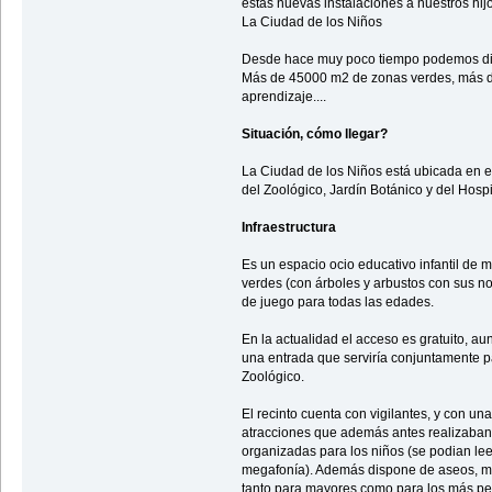
estas nuevas instalaciones a nuestros hijos
La Ciudad de los Niños
Desde hace muy poco tiempo podemos disf
Más de 45000 m2 de zonas verdes, más d
aprendizaje....
Situación, cómo llegar?
La Ciudad de los Niños está ubicada en 
del Zoológico, Jardín Botánico y del Hosp
Infraestructura
Es un espacio ocio educativo infantil d
verdes (con árboles y arbustos con sus 
de juego para todas las edades.
En la actualidad el acceso es gratuito, a
una entrada que serviría conjuntamente 
Zoológico.
El recinto cuenta con vigilantes, y con u
atracciones que además antes realizaban
organizadas para los niños (se podian lee
megafonía). Además dispone de aseos, mo
tanto para mayores como para los más p