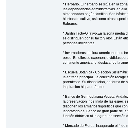
* Herbario. El herbario se sitúa en la zona
las dependencias administrativas. en ell
almacenadas según familias. Son básicame
hierbas de cultivo, así como otras especie
Baleares.
* Jardín Tacto-Olfativo.En la zona media 
se distinguen por su tacto y olor. Están eti
personas invidentes.
* Invernaderos de flora americana. Los tr
oeste. En ellos se exponen, divididas po
continente americano, destacando la ampl
* Escuela Botánica - Colección Sistemátic
la entrada principal. La colección recog
parentesco. Su disposición, en forma de 
inspiración hispano-árabe.
* Banco de Germoplasma Vegetal Andaluz
la preservación indefinida de las especi
disponen los armarios frigoríficos que con
laboratorio del Banco de gran parte de la
función didáctica al integrar una sección d
* Mercado de Flores. Inaugurado el 4 de