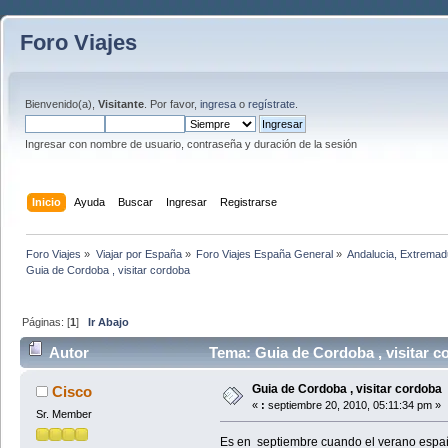
Foro Viajes
Bienvenido(a),
Visitante
. Por favor,
ingresa
o
regístrate
.
Ingresar con nombre de usuario, contraseña y duración de la sesión
Inicio
Ayuda
Buscar
Ingresar
Registrarse
Foro Viajes
»
Viajar por España
»
Foro Viajes España General
»
Andalucia, Extremadu
Guia de Cordoba , visitar cordoba
Páginas: [
1
]
Ir Abajo
Autor
Tema: Guia de Cordoba , visitar c
Guia de Cordoba , visitar cordoba
Cisco
«
:
septiembre 20, 2010, 05:11:34 pm »
Sr. Member
Es en septiembre cuando el verano españo