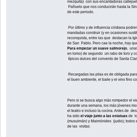
mezquita) con sus encantadoras callejuela
Pañuelo que nos conducirán hasta la Si
de este periodo.
Por último y de influencia cristiana podr
mandadas construir (y en ocasiones sustit
reconquista, entre las que destacan la Ig
de San Pablo. Pero cae la noche, hay que
Para empezar un suave salmorejo
, una
en lomo) de segundo un rabo de toro y co
típicos dulces del convento de Santa Cla
Recargadas las pilas es de obligada para
el buen ambiente, el baile y el vino fino c
Pero si se busca algo más rompedor el vie
durante una semana, los más jóvenes mos
el teatro e incluso la cocina. Antes de d
ha sido
el viaje junto a las estatuas
de lo
(musulmán) y Maimónides (judio); todos e
de las visitas.