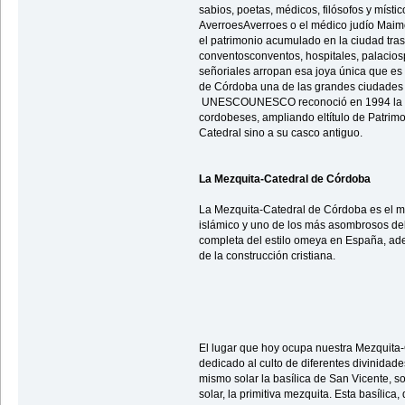
sabios, poetas, médicos, filósofos y místi
AverroesAverroes o el médico judío Mai
el patrimonio acumulado en la ciudad tras l
conventosconventos, hospitales, palacio
señoriales arropan esa joya única que es
de Córdoba una de las grandes ciudades
UNESCOUNESCO reconoció en 1994 la impo
cordobeses, ampliando eltítulo de Patrim
Catedral sino a su casco antiguo.
La Mezquita-Catedral de Córdoba
La Mezquita-Catedral de Córdoba es el m
islámico y uno de los más asombrosos del
completa del estilo omeya en España, adem
de la construcción cristiana.
El lugar que hoy ocupa nuestra Mezquita-
dedicado al culto de diferentes divinidad
mismo solar la basílica de San Vicente, sob
solar, la primitiva mezquita. Esta basílica