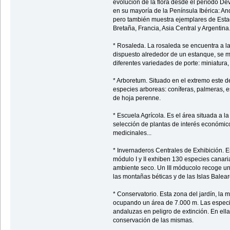
evolución de la flora desde el período De
en su mayoría de la Península Ibérica: An
pero también muestra ejemplares de Estad
Bretaña, Francia, Asia Central y Argentina
* Rosaleda. La rosaleda se encuentra a la 
dispuesto alrededor de un estanque, se m
diferentes variedades de porte: miniatura, 
* Arboretum. Situado en el extremo este d
especies arboreas: coníferas, palmeras, e
de hoja perenne.
* Escuela Agrícola. Es el área situada a l
selección de plantas de interés económico:
medicinales...
* Invernaderos Centrales de Exhibición. Es
módulo I y II exhiben 130 especies canaria
ambiente seco. Un III móducolo recoge u
las montañas béticas y de las Islas Balear
* Conservatorio. Esta zona del jardín, la m
ocupando un área de 7.000 m. Las especi
andaluzas en peligro de extinción. En ell
conservación de las mismas.