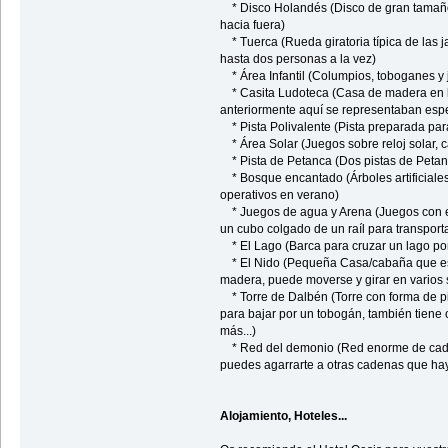
* Disco Holandés (Disco de gran tamaño 
hacia fuera)
* Tuerca (Rueda giratoria típica de las 
hasta dos personas a la vez)
* Área Infantil (Columpios, toboganes y
* Casita Ludoteca (Casa de madera en la 
anteriormente aquí se representaban esp
* Pista Polivalente (Pista preparada para
* Área Solar (Juegos sobre reloj solar, 
* Pista de Petanca (Dos pistas de Petan
* Bosque encantado (Árboles artificiales
operativos en verano)
* Juegos de agua y Arena (Juegos con ex
un cubo colgado de un raíl para transporta
* El Lago (Barca para cruzar un lago por
* El Nido (Pequeña Casa/cabaña que est
madera, puede moverse y girar en varios s
* Torre de Dalbén (Torre con forma de pir
para bajar por un tobogán, también tiene o
más...)
* Red del demonio (Red enorme de caden
puedes agarrarte a otras cadenas que hay
Alojamiento, Hoteles...