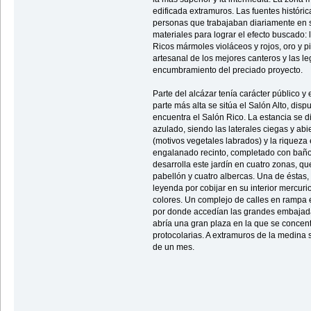
edificada extramuros. Las fuentes históric
personas que trabajaban diariamente en 
materiales para lograr el efecto buscado:
Ricos mármoles violáceos y rojos, oro y p
artesanal de los mejores canteros y las l
encumbramiento del preciado proyecto.
Parte del alcázar tenía carácter público y 
parte más alta se sitúa el Salón Alto, di
encuentra el Salón Rico. La estancia se d
azulado, siendo las laterales ciegas y abi
(motivos vegetales labrados) y la riqueza
engalanado recinto, completado con baños 
desarrolla este jardín en cuatro zonas, q
pabellón y cuatro albercas. Una de éstas,
leyenda por cobijar en su interior mercuri
colores. Un complejo de calles en rampa 
por donde accedían las grandes embajadas
abría una gran plaza en la que se concent
protocolarias. A extramuros de la medina
de un mes.