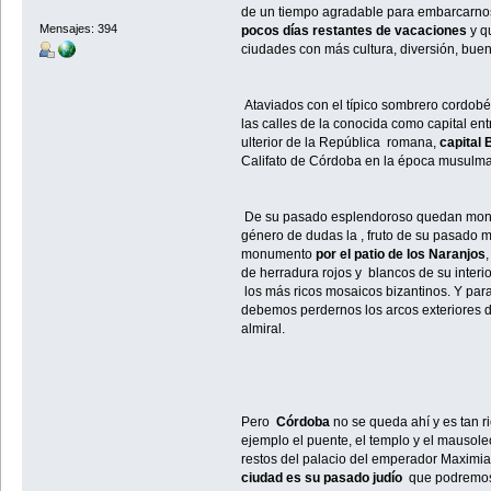
de un tiempo agradable para embarcarnos
Mensajes: 394
pocos días restantes de vacaciones
y q
ciudades con más cultura, diversión, bue
Ataviados con el típico sombrero cordobés
las calles de la conocida como capital ent
ulterior de la República romana,
capital 
Califato de Córdoba en la época musulm
De su pasado esplendoroso quedan monum
género de dudas la
, fruto de su pasado
monumento
por el patio de los Naranjos
de herradura rojos y blancos de su interio
los más ricos mosaicos bizantinos. Y para
debemos perdernos los arcos exteriores d
almiral.
Pero
Córdoba
no se queda ahí y es tan 
ejemplo el puente, el templo y el mausol
restos del palacio del emperador Maximi
ciudad es su pasado judío
que podremos v