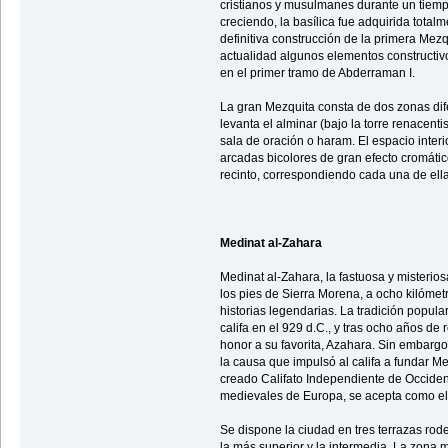
cristianos y musulmanes durante un tiem
creciendo, la basílica fue adquirida total
definitiva construcción de la primera Mezq
actualidad algunos elementos constructivo
en el primer tramo de Abderraman I.
La gran Mezquita consta de dos zonas dife
levanta el alminar (bajo la torre renacenti
sala de oración o haram. El espacio inter
arcadas bicolores de gran efecto cromátic
recinto, correspondiendo cada una de ella
Medinat al-Zahara
Medinat al-Zahara, la fastuosa y misterio
los pies de Sierra Morena, a ocho kilómetr
historias legendarias. La tradición popul
califa en el 929 d.C., y tras ocho años de 
honor a su favorita, Azahara. Sin embargo
la causa que impulsó al califa a fundar 
creado Califato Independiente de Occiden
medievales de Europa, se acepta como el
Se dispone la ciudad en tres terrazas rode
la más superior y la intermedia. La zona 