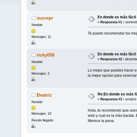
En donde es más fácil
sucrepr
«
Respuesta #1 :
noviemb
Newbie
Te puedo recomendar los mejor
Mensajes: 11
En donde es más fácil
ricky056
«
Respuesta #2 :
diciembr
Newbie
Lo mejor que puedes hacer es
Mensajes: 2
la mejor opcíon para reservar 
Re:En donde es más fá
Beatriz
«
Respuesta #3 :
octubre 
Newbie
Hola, te recomiendo que uses 
Mensajes: 10
web y cual es la más barata.
Recién llegado
Merece la pena.