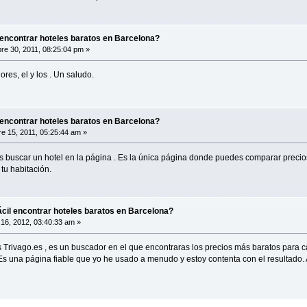
 encontrar hoteles baratos en Barcelona?
re 30, 2011, 08:25:04 pm »
es, el y los . Un saludo.
 encontrar hoteles baratos en Barcelona?
e 15, 2011, 05:25:44 am »
 buscar un hotel en la página . Es la única página donde puedes comparar precios
tu habitación.
cil encontrar hoteles baratos en Barcelona?
16, 2012, 03:40:33 am »
Trivago.es , es un buscador en el que encontraras los precios más baratos para cad
 Es una página fiable que yo he usado a menudo y estoy contenta con el resultado