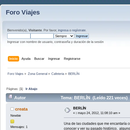
Foro Viajes
Bienvenido(a),
Visitante
. Por favor,
ingresa
o
regístrate
.
Ingresar con nombre de usuario, contraseña y duración de la sesión
Inicio
Ayuda
Buscar
Ingresar
Registrarse
Foro Viajes
»
Zona General
»
Cafeteria
»
BERLÍN
Páginas: [
1
]
Ir Abajo
Autor
Tema: BERLÍN (Leído 221 veces)
BERLÍN
creata
«
:
mayo 24, 2012, 11:08:10 am »
Newbie
Una de las ciudades que me encantaría 
Mensajes: 1
conocer y ver su pasado histórico, alguno