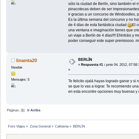
sólo la ciudad de Berlín, sino también el
pinacotecas deben de ser impresionantes
ir gracias a un concurso de Windoodles, p
Es la última semana del concurso y no ha
de 4 días de esta fantástica ciudad
El 
una ventana e imaginación tienes que crea
un viaje a Berlín de 4 días!!!! ENntráis y
poder conseguir este super premioooo. m
BERLÍN
linamta20
«
Respuesta #1 :
junio 04, 2012, 07:58
Newbie
»
Mensajes: 5
Te felicito ojalá hayas logrado ganar y si 
se que lo vas a lograr. Te recomiendo una 
en esta encontre opciones muy buenas y 
Páginas: [
1
]
Ir Arriba
Foro Viajes
»
Zona General
»
Cafeteria
»
BERLÍN