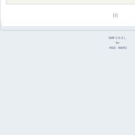
| | |
SMF 2.0.3
| ,
for
RSS
WAP2