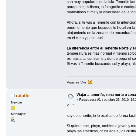
son muy populares en la isla. Tenerife ta
parapente, ciclismo, la fotografía o cualqui
maravilloso clima y la diversidad de la top
Ahora, si te vas a Tenerife con la intenci
enormemente que busques tu
hotel en la
alojamiento en la zona norte encontrará
en el cielo y pocos sol.
La diferencia entre el Tenerife Norte y e
temperatura es más normal y menos sofoca
es más alta, constante y donde pega el sol
Si vas a Tenerife buscando sol y playa, al
Viajar es Vivir
Viajar a tenerife, zona norte o zon
rafatfe
«
Respuesta #1 :
octubre 23, 2010, 12:
Newbie
pm »
Mensajes: 1
soy de tenerife, te lo explico de forma facil
Si quieres sol, playa, ambiente joven y mu
playa las americas, costa adeje, los cristi