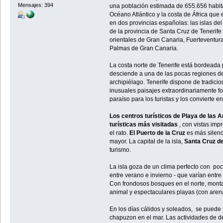
Mensajes: 394
una población estimada de 655.656 habitan
Océano Atlántico y la costa de África que 
en dos provincias españolas: las islas del
de la provincia de Santa Cruz de Tenerife 
orientales de Gran Canaria, Fuerteventura
Palmas de Gran Canaria.
La costa norte de Tenerife está bordeada p
desciende a una de las pocas regiones de 
archipiélago. Tenerife dispone de tradicio
inusuales paisajes extraordinariamente fo
paraíso para los turistas y los convierte en
Los centros turísticos de Playa de las 
turísticas más visitadas
, con vistas imp
el rato.
El Puerto de la Cruz
es más silenc
mayor. La capital de la isla,
Santa Cruz de
turismo.
La isla goza de un clima perfecto con poc
entre verano e invierno - que varían entre
Con frondosos bosques en el norte, montañ
animal y espectaculares playas (con aren
En los días cálidos y soleados, se puede 
chapuzon en el mar. Las actividades de de