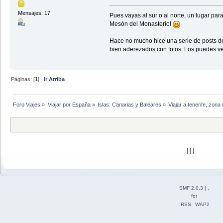
Mensajes: 17
Pues vayas al sur o al norte, un lugar par
Mesón del Monasterio!
Hace no mucho hice una serie de posts de 
bien aderezados con fotos. Los puedes ve
Páginas: [
1
]
Ir Arriba
Foro Viajes
»
Viajar por España
»
Islas: Canarias y Baleares
»
Viajar a tenerife, zona
| | |
SMF 2.0.3
| ,
for
RSS
WAP2