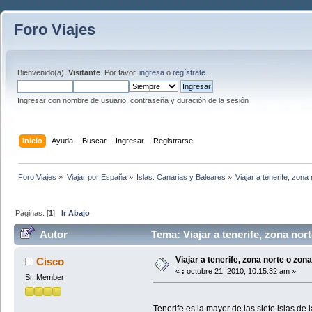
Foro Viajes
Bienvenido(a),
Visitante
. Por favor,
ingresa
o
regístrate
.
Ingresar con nombre de usuario, contraseña y duración de la sesión
Inicio
Ayuda
Buscar
Ingresar
Registrarse
Foro Viajes
»
Viajar por España
»
Islas: Canarias y Baleares
»
Viajar a tenerife, zona
Páginas: [
1
]
Ir Abajo
Autor
Tema: Viajar a tenerife, zona nor
Viajar a tenerife, zona norte o zon
Cisco
«
:
octubre 21, 2010, 10:15:32 am »
Sr. Member
Tenerife es la mayor de las siete islas de