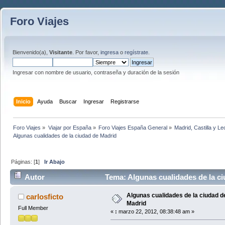
Foro Viajes
Bienvenido(a),
Visitante
. Por favor,
ingresa
o
regístrate
.
Ingresar con nombre de usuario, contraseña y duración de la sesión
Inicio
Ayuda
Buscar
Ingresar
Registrarse
Foro Viajes
»
Viajar por España
»
Foro Viajes España General
»
Madrid, Castilla y L
Algunas cualidades de la ciudad de Madrid
Páginas: [
1
]
Ir Abajo
Autor
Tema: Algunas cualidades de la ci
Algunas cualidades de la ciudad d
carlosficto
Madrid
Full Member
«
:
marzo 22, 2012, 08:38:48 am »